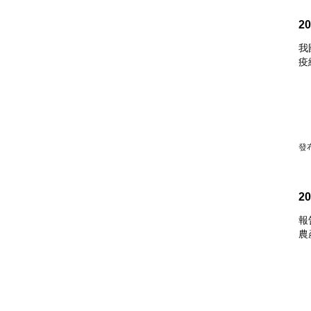
2
我
疫
發布
2
報
農