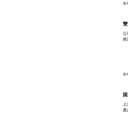
發布
雙
公
推
發布
国
上
產