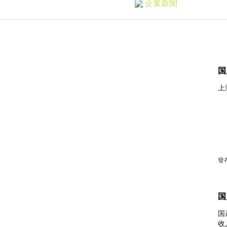
企業新聞
国
上
發布時
国
国
收